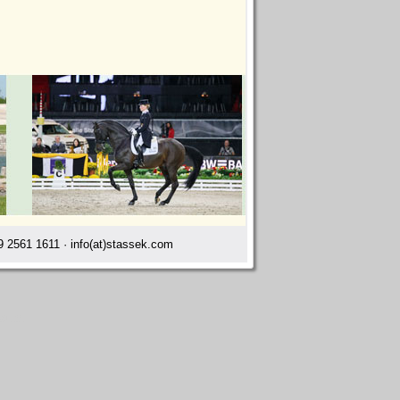
 2561 1611 · info(at)stassek.com
ckum