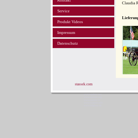
Kontakt
Claudia 
Service
Lieferun
Produkt Videos
Impressum
Datenschutz
stassek.com
www.equistar.net
www.equistar.org
www.equistar.tv
www.faulpelz.info
www.fellglanz.de
Sta