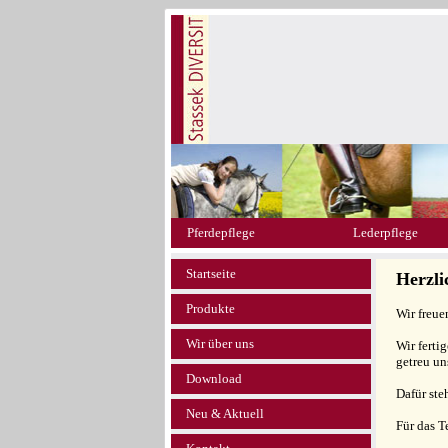
Pferdepflege
Lederpflege
Startseite
Herzl
Produkte
Wir freue
Wir über uns
Wir ferti
getreu un
Download
Dafür ste
Neu & Aktuell
Für das 