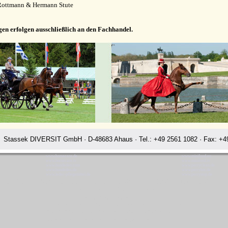
Rottmann & Hermann Stute
gen erfolgen ausschließlich an den Fachhandel.
Stassek DIVERSIT GmbH · D-48683 Ahaus · Tel.: +49 2561 1082 · Fax: +49
www.horsecare.de
www.minifood.eu
www.horsecare.tv
www.minifood.tv
www.hundedeo.com
www.perryclean.de
www.hundedeo.de
www.perrylux.de
www.leder-pflegemittel.de
www.perrystop.de
ssek Diversit Stassek Diversit Pferdeplege Lederpflege Hundeflege Be
Rating:
4.7
-
3872
reviews
Stassek Diversit Stassek Diversit Pferdeplege Lederpflege Hundeflege Beckum
Waschmittel Haushalt Freizeit Glanzspray Pflege Reitsport Fellglanz Schweifspray Sattelseife Glanzspray Insektenspray
Stassek DIVERSIT Equistar Equilux Equistep Faulpelz LazyMan Pferdepflege Lederpflege Stassek Diversit Beckum
Quickstar Faulpelz LazyMan Equifix Triplex Lederbalsam Lederöl Ölseife Equintos Bronchifresh