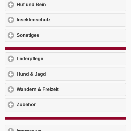
Huf und Bein
click to expand contents
Insektenschutz
click to expand contents
Sonstiges
click to expand contents
Lederpflege
click to expand contents
Hund & Jagd
click to expand contents
Wandern & Freizeit
click to expand contents
Zubehör
click to expand contents