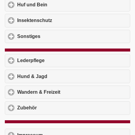
Huf und Bein
click to expand contents
Insektenschutz
click to expand contents
Sonstiges
click to expand contents
Lederpflege
click to expand contents
Hund & Jagd
click to expand contents
Wandern & Freizeit
click to expand contents
Zubehör
click to expand contents