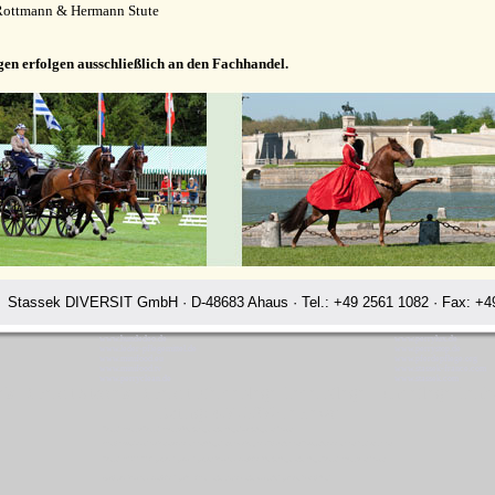
Rottmann & Hermann Stute
gen erfolgen ausschließlich an den Fachhandel.
Stassek DIVERSIT GmbH · D-48683 Ahaus · Tel.: +49 2561 1082 · Fax: +49
www.hundedeo.de
www.perrylux.de
www.leder-pflegemittel.de
www.perrystop.de
www.minifood.eu
www.pferdepflege.org
www.minifood.tv
www.stassek-france.com
www.perryclean.de
www.stassek.com
ek Diversit Stassek Diversit Pferdeplege Lederpflege Hundeflege Len
Rating:
4.7
-
3872
reviews
Stassek Diversit Stassek Diversit Pferdeplege Lederpflege Hundeflege Lenhausen
Waschmittel Haushalt Freizeit Glanzspray Pflege Reitsport Fellglanz Schweifspray Sattelseife Glanzspray Insektenspray
Stassek DIVERSIT Equistar Equilux Equistep Faulpelz LazyMan Pferdepflege Lederpflege Stassek Diversit Lenhausen
Quickstar Faulpelz LazyMan Equifix Triplex Lederbalsam Lederöl Ölseife Equintos Bronchifresh