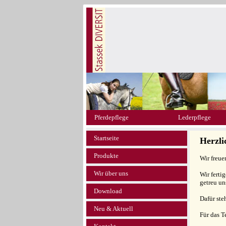
Pferdepflege
Lederpflege
Startseite
Herzl
Produkte
Wir freue
Wir über uns
Wir ferti
getreu un
Download
Dafür ste
Neu & Aktuell
Für das 