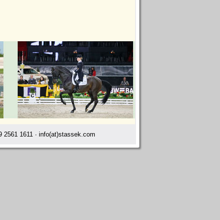
 2561 1611 · info(at)stassek.com
hausen