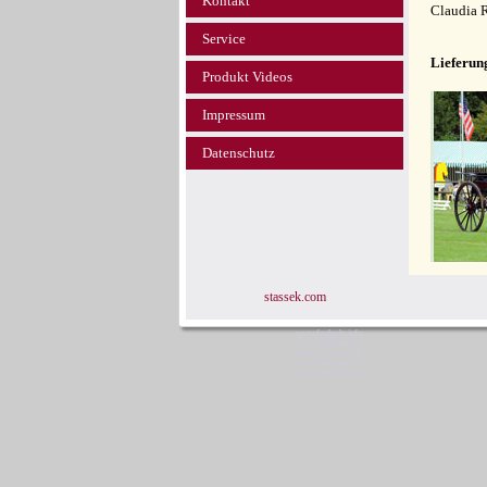
Kontakt
Claudia 
Service
Lieferun
Produkt Videos
Impressum
Datenschutz
stassek.com
www.faulpelz.info
www.fellglanz.de
www.horsecare.de
www.horsecare.tv
www.hundedeo.com
Stass